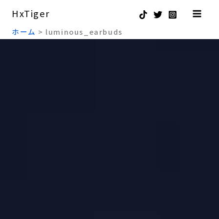
内
HxTiger
容
ホーム
luminous_earbuds
を
ス
キ
ッ
プ