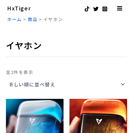
新
内
し
HxTiger
い
容
順
ホーム
商品
イヤホン
を
ス
キ
イヤホン
ッ
プ
全2件を表示