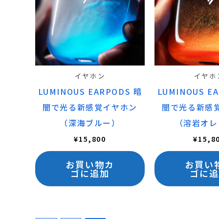
り
ま
す。
オ
プ
イヤホン
イヤホ
シ
LUMINOUS EARPODS 暗
LUMINOUS E
ョ
闇で光る新感覚イヤホン
闇で光る新感
ン
（深海ブルー）
（溶岩オレ
は
¥
15,800
¥
15,8
商
品
お買い物カ
お買い
ゴに追加
ゴに追
ペ
ー
ジ