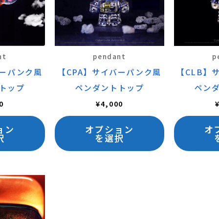
に
に
は
は
複
複
数
数
nt
pendant
p
の
の
バーパンク風
【CPA】サイバーパンク風
【CLB】
バ
バ
トップ
ペンダントトップ
ペン
リ
リ
0
¥
4,000
エ
エ
ョン
オプション
オ
ー
ー
択
を選択
シ
シ
ョ
ョ
ン
ン
が
が
あ
あ