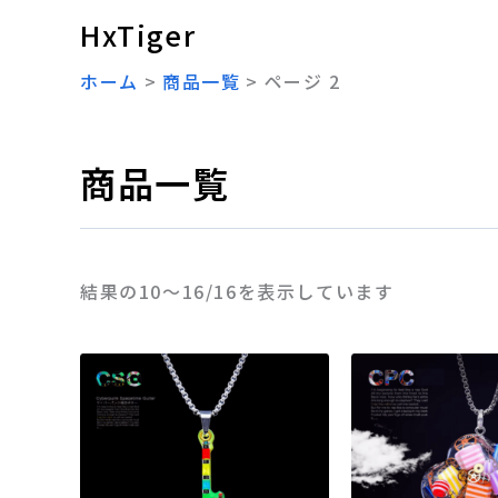
新
内
し
HxTiger
い
容
順
ホーム
商品一覧
ページ 2
を
ス
キ
商品一覧
ッ
プ
結果の10～16/16を表示しています
こ
の
商
品