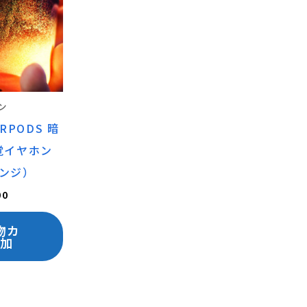
り
り
ま
ま
す。
す。
オ
オ
プ
プ
ン
シ
シ
ARPODS 暗
ョ
ョ
覚イヤホン
ン
ン
ンジ）
は
は
00
商
商
品
品
物カ
加
ペ
ペ
ー
ー
ジ
ジ