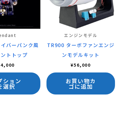
に
は
複
数
endant
エンジンモデル
の
サイバーパンク風
TR900 ターボファンエンジ
バ
ダントトップ
ンモデルキット
リ
¥
4,000
¥
56,000
エ
プション
お買い物カ
ー
を選択
ゴに追加
シ
ョ
ン
が
あ