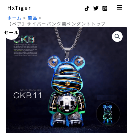
イ
内
HxTiger
バ
容
ー
ホーム
商品
パ
を
【ベア】サイバーパンク風ペンダントトップ
ン
元
現
【ベ
ス
セール
ク
ア】
の
在
キ
風
サ
ペ
価
の
ッ
イ
ン
バ
格
価
プ
ダ
ー
ン
は
格
パ
ト
ン
¥5,500
は
ト
ク
ッ
で
¥4,500
風
プ
ペ
し
で
個
ン
た。
す。
ダ
ン
ト
ト
ッ
プ